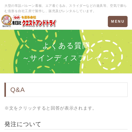
大型の常設バルーン看板、エア着ぐるみ、スライダーなどの遊具等、空気で膨ら
む造形を自社工房で製作し、販売及びレンタルしています。
Toggle
MENU
navigation
よくある質問
～サインディスプレイ～
Q&A
※文をクリックすると回答が表示されます。
発注について