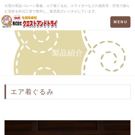
大型の常設バルーン看板、エア着ぐるみ、スライダーなどの遊具等、空気で膨ら
む造形を自社工房で製作し、販売及びレンタルしています。
Toggle
MENU
navigation
製品紹介
エア着ぐるみ